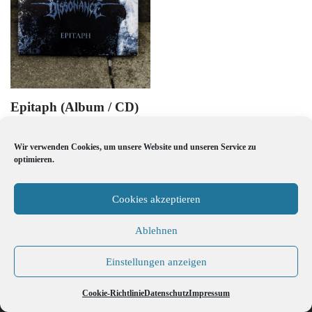
Epitaph (Album / CD)
€
10,00
Wir verwenden Cookies, um unsere Website und unseren Service zu
optimieren.
Cookies akzeptieren
Ablehnen
- Death by Dissonance -
Datenschutz
|
Impressum
Einstellungen anzeigen
Cookie-Richtlinie
Datenschutz
Impressum
|
Cookie-Richtlinie